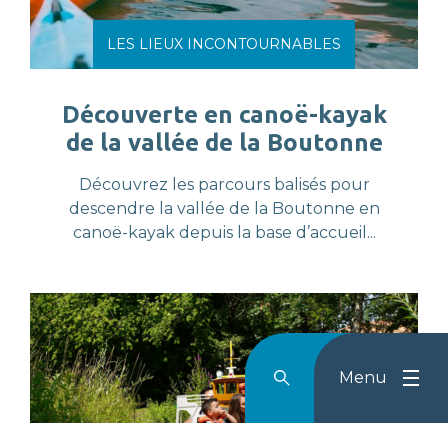
LES LIEUX INCONTOURNABLES
Découverte en canoë-kayak
de la vallée de la Boutonne
Découvrez les parcours balisés pour
descendre la vallée de la Boutonne en
canoë-kayak depuis la base d’accueil...
Menu
Rechercher
Menu
Reche