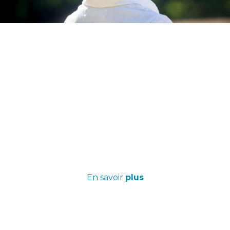
Une journée géocaching en
famille avec Terra Aventura
Le geo quoi ? Le geocaching est une chasse aux
trésors avec smartphone et un principe de
géolocalisation de la cache. Embarquez dans
l’univers de Terra Aventura aux côtés des Poïz en
Vals de Saintonge pour du geocaching qui met
d’accord petits et grands.
En savoir
plus