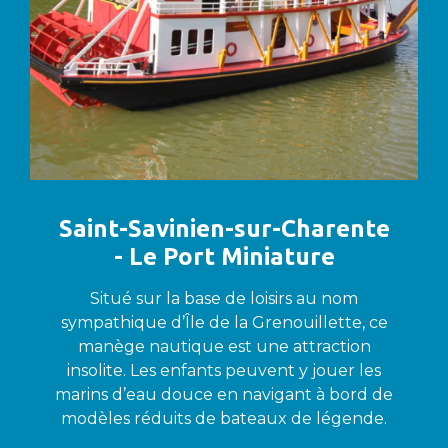
Saint-Savinien-sur-Charente
- Le Port Miniature
Situé sur la base de loisirs au nom
sympathique d’Île de la Grenouillette, ce
manège nautique est une attraction
insolite. Les enfants peuvent y jouer les
marins d’eau douce en navigant à bord de
modèles réduits de bateaux de légende.