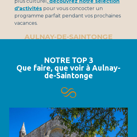
plus culturel,
découvrez notre sélection
d'activités
pour vous concocter un
programme parfait pendant vos prochaines
vacances.
AULNAY-DE-SAINTONGE
NOTRE TOP 3
Que faire, que voir à Aulnay-
de-Saintonge