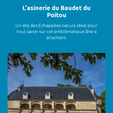
L'asinerie du Baudet du
Poitou
Un site des Échappées nature idéal pour
tout savoir sur cet emblématique âne si
attachant.