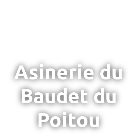
Asinerie du
Baudet du
Poitou