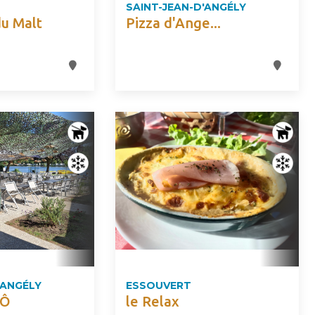
SAINT-JEAN-D'ANGÉLY
du Malt
Pizza d'Ange...
'ANGÉLY
ESSOUVERT
'Ô
le Relax