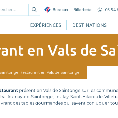
cher :
Bureaux
Billetterie
05 54 
Rechercher
EXPÉRIENCES
DESTINATIONS
ant en Vals de S
 Saintonge
Restaurant en Vals de Saintonge
staurant
présent en Vals de Saintonge sur les communes
a, Aulnay-de-Saintonge, Loulay, Saint-Hilaire-de-Villefra
rant des tables gourmandes qui savent conjuguer toute