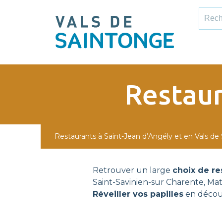
pLetter
Recher
Restaur
Restaurants à Saint-Jean d’Angély et en Vals de
Retrouver un large
choix de re
Saint-Savinien-sur Charente, Math
Réveiller vos papilles
en découv