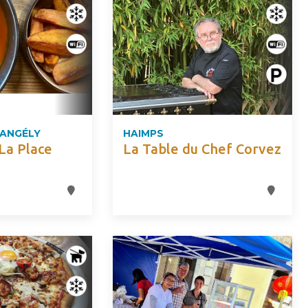
'ANGÉLY
HAIMPS
La Place
La Table du Chef Corvez