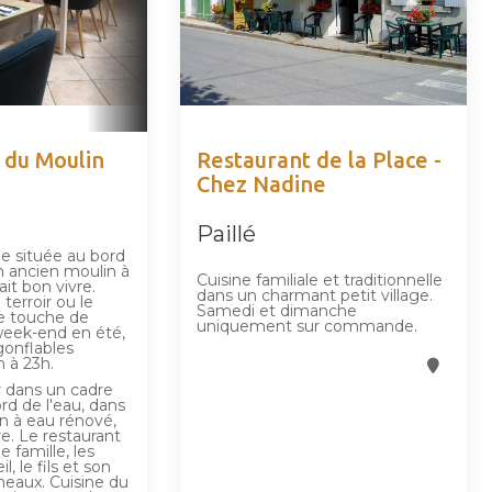
 du Moulin
Restaurant de la Place -
Chez Nadine
Paillé
le située au bord
n ancien moulin à
Cuisine familiale et traditionnelle
ait bon vivre.
dans un charmant petit village.
 terroir ou le
Samedi et dimanche
ne touche de
uniquement sur commande.
week-end en été,
gonflables
h à 23h.
 dans un cadre
rd de l'eau, dans
n à eau rénové,
vre. Le restaurant
e famille, les
l, le fils et son
neaux. Cuisine du