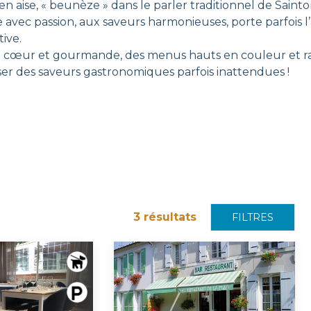
en aise, « beunèze » dans le parler traditionnel de Saint
e avec passion, aux saveurs harmonieuses, porte parfois 
ive.
cœur et gourmande, des menus hauts en couleur et raviss
oser des saveurs gastronomiques parfois inattendues !
3
résultats
FILTRES