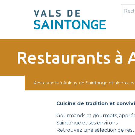
pLetter
Recher
Restaurants à 
Restaurants à Aulnay-de-Saintonge et alentours
Cuisine de tradition et conviv
Gourmands et gourmets, appréci
Saintonge et ses environs.
Retrouvez une sélection de resta