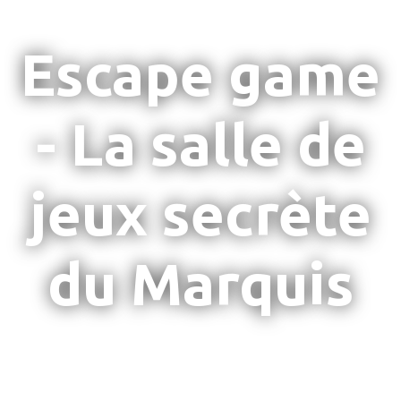
Escape game
- La salle de
jeux secrète
du Marquis