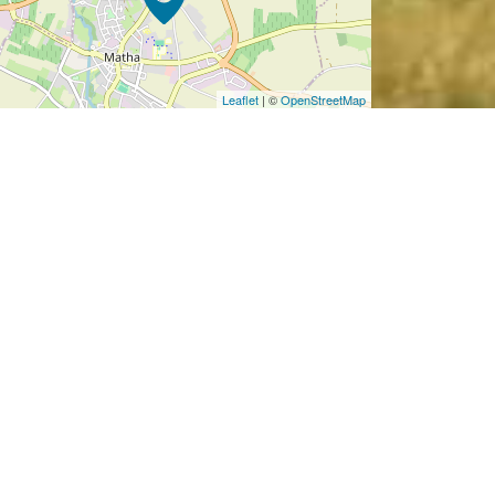
Leaflet
| ©
OpenStreetMap
EGLISE SAINT-PIERRE DE
MARESTAY
église Saint-Pierre
Marestay
17160
Matha
APPELER
CONTACT