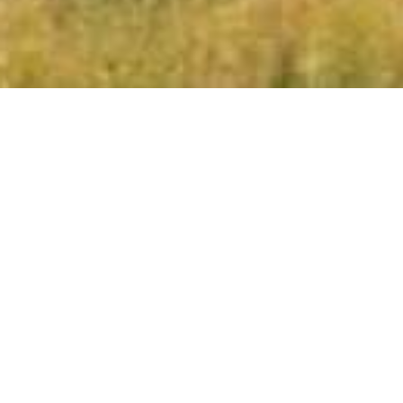
Galerie
Descriptif
église
Équipements &
services
ÉQUIPEMENTS & S
Périodes d'ouverture
Tarifs & moyens de
Parking
paiement