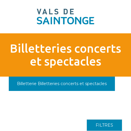
pLetter
Billetteries concerts
et spectacles
Billetterie
Billetteries concerts et spectacles
FILTRES