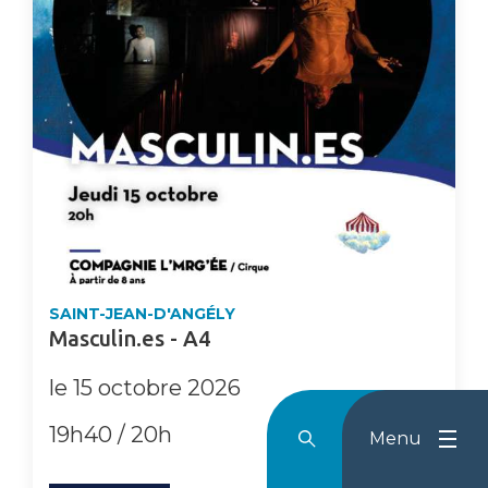
SAINT-JEAN-D'ANGÉLY
Masculin.es - A4
le 15 octobre 2026
19h40 / 20h
Menu
Rechercher
Menu
Reche