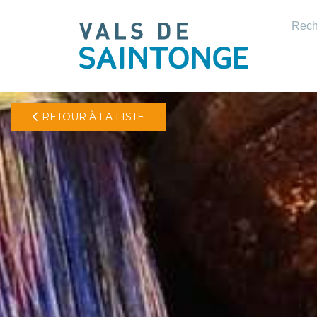
pLetter
Recher
RETOUR À LA LISTE