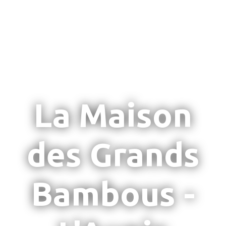
La Maison
des Grands
Bambous -