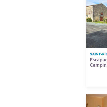
SAINT-PI
Escapad
Campin