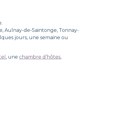
.
te, Aulnay-de-Saintonge, Tonnay-
elques jours, une semaine ou
tel
, une
chambre d’hôtes
,