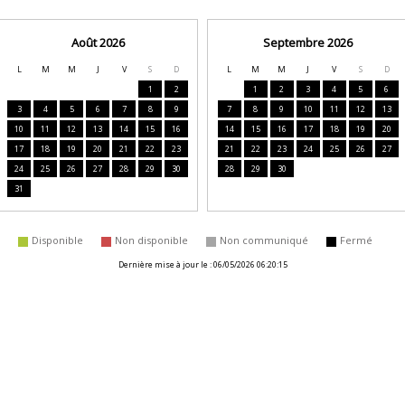
Août 2026
Septembre 2026
L
M
M
J
V
S
D
L
M
M
J
V
S
D
1
2
1
2
3
4
5
6
3
4
5
6
7
8
9
7
8
9
10
11
12
13
10
11
12
13
14
15
16
14
15
16
17
18
19
20
17
18
19
20
21
22
23
21
22
23
24
25
26
27
24
25
26
27
28
29
30
28
29
30
31
disponible
non disponible
non communiqué
fermé
Dernière mise à jour le : 06/05/2026 06:20:15