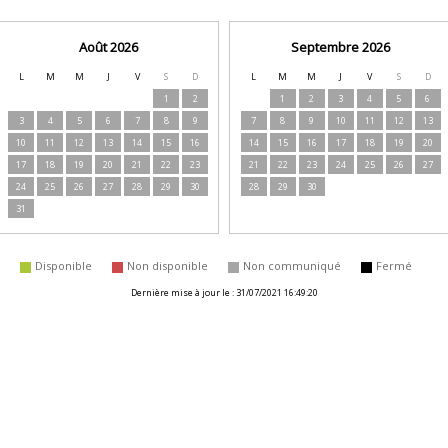
Août 2026
Septembre 2026
L
M
M
J
V
S
D
L
M
M
J
V
S
D
1
2
1
2
3
4
5
6
3
4
5
6
7
8
9
7
8
9
10
11
12
13
10
11
12
13
14
15
16
14
15
16
17
18
19
20
17
18
19
20
21
22
23
21
22
23
24
25
26
27
24
25
26
27
28
29
30
28
29
30
31
disponible
non disponible
non communiqué
fermé
Dernière mise à jour le : 31/07/2021 16:49:20