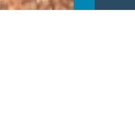
Visite exceptionnelle au coeur de l'Abbaye de
Saint-Jean-de-d'Angély. Découvrez la vie des
moines de l'ordre bénédictin, de la création de
l'Abbaye au IXème siècle à leur départ à la
Révolution française.
Réserver en ligne
BON PLAN CARTE VAL'IDÉES